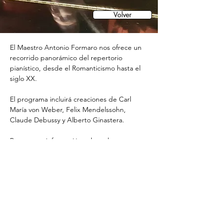
Volver
El Maestro Antonio Formaro nos ofrece un 
recorrido panorámico del repertorio 
pianístico, desde el Romanticismo hasta el 
siglo XX. 
El programa incluirá creaciones de Carl 
María von Weber, Felix Mendelssohn, 
Claude Debussy y Alberto Ginastera.
Para mayor información sobre el programa 
y la adquisición de entradas, pueden visitar 
el siguiente enlace:
Antonio Formaro - Teatro Colón
¡Los esperamos!